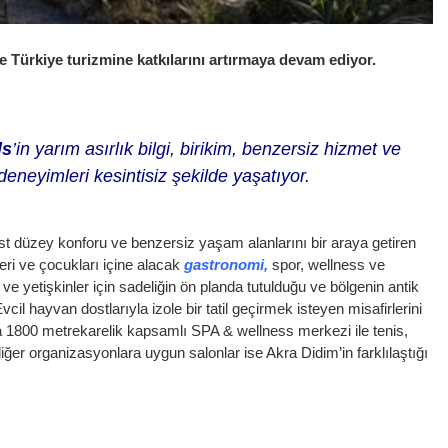
e Türkiye turizmine katkılarını artırmaya devam ediyor.
ls
’in yarım asırlık bilgi, birikim, benzersiz hizmet ve
deneyimleri kesintisiz şekilde yaşatıyor.
üst düzey konforu ve benzersiz yaşam alanlarını bir araya getiren
leri ve çocukları içine alacak
gastronomi,
spor, wellness ve
r ve yetişkinler için sadeliğin ön planda tutulduğu ve bölgenin antik
il hayvan dostlarıyla izole bir tatil geçirmek isteyen misafirlerini
ıra 1800 metrekarelik kapsamlı SPA & wellness merkezi ile tenis,
 diğer organizasyonlara uygun salonlar ise Akra Didim’in farklılaştığı