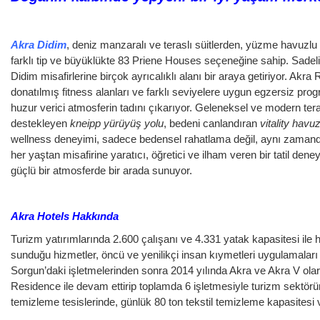
Akra Didim
, deniz manzaralı ve teraslı süitlerden, yüzme havuzlu o
farklı tip ve büyüklükte 83 Priene Houses seçeneğine sahip.
Sadeli
Didim misafirlerine birçok ayrıcalıklı alanı bir araya getiriyor. Akr
donatılmış fitness alanları ve farklı seviyelere uygun egzersiz pr
huzur verici atmosferin tadını çıkarıyor. Geleneksel ve modern ter
destekleyen
kneipp yürüyüş yolu
, bedeni canlandıran
vitality havuz
wellness deneyimi, sadece bedensel rahatlama değil, aynı zamanda z
her yaştan misafirine yaratıcı, öğretici ve ilham veren bir tatil 
güçlü bir atmosferde bir arada sunuyor.
Akra Hotels Hakkında
Turizm yatırımlarında 2.600 çalışanı ve 4.331 yatak kapasitesi ile
sunduğu hizmetler, öncü ve yenilikçi insan kıymetleri uygulamalar
Sorgun’daki işletmelerinden sonra 2014 yılında Akra ve Akra V olarak
Residence ile devam ettirip toplamda 6 işletmesiyle turizm sektör
temizleme tesislerinde, günlük 80 ton tekstil temizleme kapasitesi v