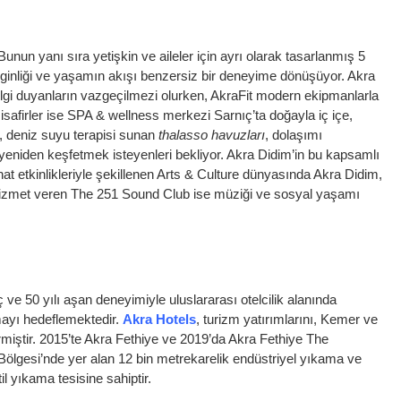
unun yanı sıra yetişkin ve aileler için ayrı olarak tasarlanmış 5
nginliği ve yaşamın akışı benzersiz bir deneyime dönüşüyor. Akra
na ilgi duyanların vazgeçilmezi olurken, AkraFit modern ekipmanlarla
safirler ise SPA & wellness merkezi Sarnıç’ta doğayla iç içe,
, deniz suyu terapisi sunan
thalasso havuzları
, dolaşımı
 yeniden keşfetmek isteyenleri bekliyor. Akra Didim’in bu kapsamlı
t etkinlikleriyle şekillenen Arts & Culture dünyasında Akra Didim,
rle hizmet veren The 251 Sound Club ise müziği ve sosyal yaşamı
e 50 yılı aşan deneyimiyle uluslararası otelcilik alanında
mayı hedeflemektedir.
Akra Hotels
, turizm yatırımlarını, Kemer ve
irmiştir. 2015’te Akra Fethiye ve 2019’da Akra Fethiye The
Bölgesi’nde yer alan 12 bin metrekarelik endüstriyel yıkama ve
l yıkama tesisine sahiptir.