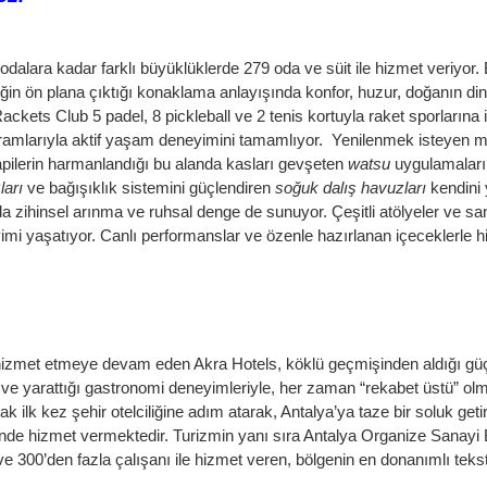
dalara kadar farklı büyüklüklerde 279 oda ve süit ile hizmet veriyor. B
ğin ön plana çıktığı konaklama anlayışında konfor, huzur, doğanın di
a Rackets Club 5 padel, 8 pickleball ve 2 tenis kortuyla raket sporları
ogramlarıyla aktif yaşam deneyimini tamamlıyor. Yenilenmek isteyen mi
apilerin harmanlandığı bu alanda kasları gevşeten
watsu
uygulamaları
ları
ve bağışıklık sistemini güçlendiren
soğuk dalış havuzları
kendini
ihinsel arınma ve ruhsal denge de sunuyor. Çeşitli atölyeler ve sana
deneyimi yaşatıyor. Canlı performanslar ve özenle hazırlanan içecekle
 hizmet etmeye devam eden Akra Hotels, köklü geçmişinden aldığı güç v
ı ve yarattığı gastronomi deneyimleriyle, her zaman “rekabet üstü” ol
 ilk kez şehir otelciliğine adım atarak, Antalya’ya taze bir soluk get
ünde hizmet vermektedir. Turizmin yanı sıra Antalya Organize Sanayi 
e 300’den fazla çalışanı ile hizmet veren, bölgenin en donanımlı teksti