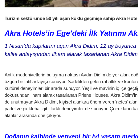
Turizm sektöründe 50 yılı aşan köklü geçmişe sahip Akra Hotels
Akra Hotels’in Ege’deki İlk Yatırımı Ak
1 Nisan’da kapılarını açan Akra Didim, 12 ay boyunca 36
kalite anlayışından ilham alarak tasarlanan Akra Didim 
Antik medeniyetlerin buluşma noktası Aydın Didim’de yer alan, d
özgün bir tatil anlayışı sunuyor. Sadelikten gelen rahatlık ve konfor
kültürel deneyimleri bir arada sunuyor. Yeşil ve mavinin iç içe geçtiğ
dokusundan ilham alarak tasarlanan Priene Houses,
Akra Didim’in 
de unutmayan Akra Didim, kişisel alanlara önem veren ‘nefes’ alanla
padel ve pickleball gibi farklı deneyimler de sunuyor.
Çocukların kal
alanlar arasında öne çıkıyor.
Doğanın kalbinde yepyeni bir iyi yaşam merk