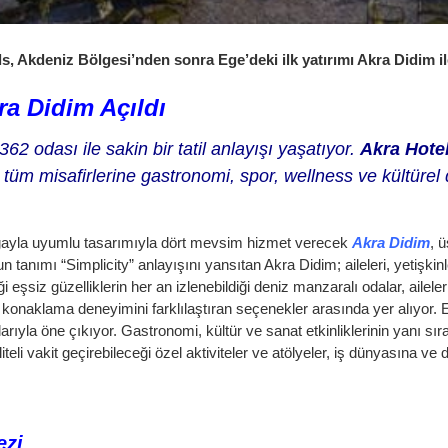
, Akdeniz Bölgesi’nden sonra Ege’deki ilk yatırımı Akra Didim il
ra Didim Açıldı
2 odası ile sakin bir tatil anlayışı yaşatıyor.
Akra Hote
tüm misafirlerine gastronomi, spor, wellness ve kültürel 
oğayla uyumlu tasarımıyla dört mevsim hizmet verecek
Akra Didim
, 
un tanımı “Simplicity” anlayışını yansıtan Akra Didim; aileleri, yetişkin
i eşsiz güzelliklerin her an izlenebildiği deniz manzaralı odalar, ailele
konaklama deneyimini farklılaştıran seçenekler arasında yer alıyor. Evc
rıyla öne çıkıyor. Gastronomi, kültür ve sanat etkinliklerinin yanı s
iteli vakit geçirebileceği özel aktiviteler ve atölyeler, iş dünyasına ve
ezi