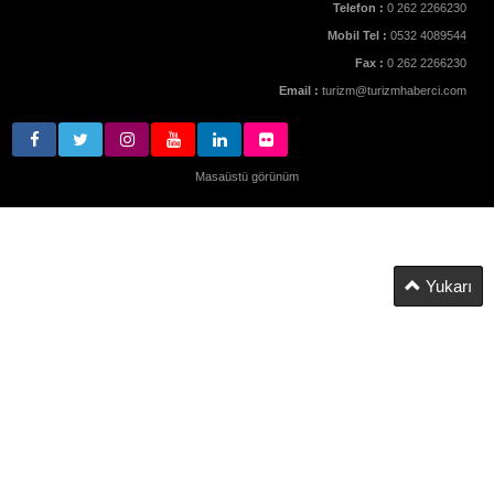
Telefon :
0 262 2266230
Mobil Tel :
0532 4089544
Fax :
0 262 2266230
Email :
turizm@turizmhaberci.com
Masaüstü görünüm
Yukarı