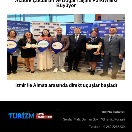
Atatürk Çocukları ve Doğal Yaşam Parkı Ailesi
Büyüyor
İzmir ile Almatı arasında direkt uçuşlar başladı
Turizm Haberci
Serdar Mah. Duman Sok. 7/B İzmit /Kocaeli
Telefon :
0 262 2266230