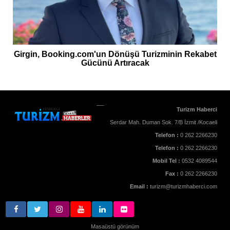
Girgin, Booking.com'un Dönüşü Turizminin Rekabet
Gücünü Artıracak
Turizm Haberci
Serdar Mah. Duman Sok. 7/B İzmit /Kocaeli
Telefon :
0 262 2266230
Telefon :
0 262 2266230
Mobil Tel :
0532 4089544
Fax :
0 262 2266230
Email :
turizm@turizmhaberci.com
Masaüstü görünüm