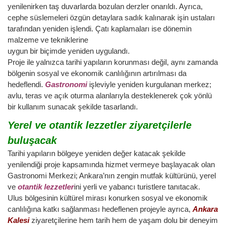
yenilenirken taş duvarlarda bozulan derzler onarıldı. Ayrıca,
cephe süslemeleri özgün detaylara sadık kalınarak işin ustaları
tarafından yeniden işlendi. Çatı kaplamaları ise dönemin
malzeme ve tekniklerine
uygun bir biçimde yeniden uygulandı.
Proje ile yalnızca tarihi yapıların korunması değil, aynı zamanda
bölgenin sosyal ve ekonomik canlılığının artırılması da
hedeflendi.
Gastronomi
işleviyle yeniden kurgulanan merkez;
avlu, teras ve açık oturma alanlarıyla desteklenerek çok yönlü
bir kullanım sunacak şekilde tasarlandı.
Yerel ve otantik lezzetler ziyaretçilerle
buluşacak
Tarihi yapıların bölgeye yeniden değer katacak şekilde
yenilendiği proje kapsamında hizmet vermeye başlayacak olan
Gastronomi Merkezi; Ankara’nın zengin mutfak kültürünü, yerel
ve
otantik lezzetler
ini yerli ve yabancı turistlere tanıtacak.
Ulus bölgesinin kültürel mirası konurken sosyal ve ekonomik
canlılığına katkı sağlanması hedeflenen projeyle ayrıca,
Ankara
Kalesi
ziyaretçilerine hem tarih hem de yaşam dolu bir deneyim