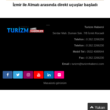
İzmir ile Almatı arasında direkt uçuşlar başladı
Turizm Haberci
Serdar Mah. Duman Sok. 7/B İzmit /Kocaeli
Telefon :
0 262 2266230
Telefon :
0 262 2266230
Mobil Tel :
0532 4089544
Fax :
0 262 2266230
Email :
turizm@turizmhaberci.com
Masaüstü görünüm
Yukarı