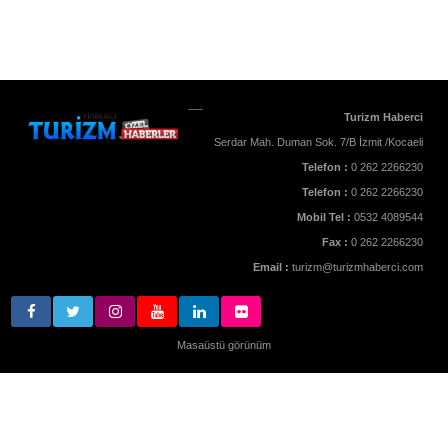
Turizm Haberci
Serdar Mah. Duman Sok. 7/B İzmit /Kocaeli
Telefon :
0 262 2266230
Telefon :
0 262 2266230
Mobil Tel :
0532 4089544
Fax :
0 262 2266230
Email :
turizm@turizmhaberci.com
Masaüstü görünüm