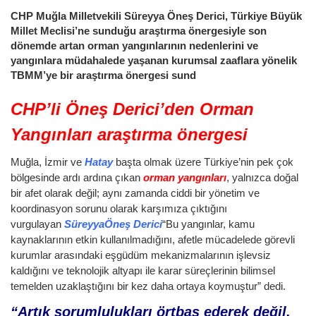
CHP Muğla Milletvekili Süreyya Öneş Derici, Türkiye Büyük
Millet Meclisi’ne sunduğu araştırma önergesiyle son
dönemde artan orman yangınlarının nedenlerini ve
yangınlara müdahalede yaşanan kurumsal zaaflara yönelik
TBMM’ye bir araştırma önergesi sund
CHP’li Öneş Derici’den Orman
Yangınları araştırma önergesi
Muğla, İzmir ve
Hatay
başta olmak üzere Türkiye’nin pek çok
bölgesinde ardı ardına çıkan
orman yangınları
, yalnızca doğal
bir afet olarak değil; aynı zamanda ciddi bir yönetim ve
koordinasyon sorunu olarak karşımıza çıktığını
vurgulayan
Süreyya
Öneş Derici
“Bu yangınlar, kamu
kaynaklarının etkin kullanılmadığını, afetle mücadelede görevli
kurumlar arasındaki eşgüdüm mekanizmalarının işlevsiz
kaldığını ve teknolojik altyapı ile karar süreçlerinin bilimsel
temelden uzaklaştığını bir kez daha ortaya koymuştur” dedi.
“Artık sorumlulukları örtbas ederek değil,