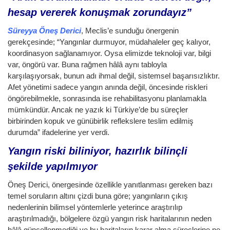
hesap vererek konuşmak zorundayız”
Süreyya Öneş Derici
, Meclis’e sunduğu önergenin
gerekçesinde; “Yangınlar durmuyor, müdahaleler geç kalıyor,
koordinasyon sağlanamıyor. Oysa elimizde teknoloji var, bilgi
var, öngörü var. Buna rağmen hâlâ aynı tabloyla
karşılaşıyorsak, bunun adı ihmal değil, sistemsel başarısızlıktır.
Afet yönetimi sadece yangın anında değil, öncesinde riskleri
öngörebilmekle, sonrasında ise rehabilitasyonu planlamakla
mümkündür. Ancak ne yazık ki Türkiye’de bu süreçler
birbirinden kopuk ve günübirlik reflekslere teslim edilmiş
durumda” ifadelerine yer verdi.
Yangın riski biliniyor, hazırlık bilinçli
şekilde yapılmıyor
Öneş Derici, önergesinde özellikle yanıtlanması gereken bazı
temel soruların altını çizdi buna göre; yangınların çıkış
nedenlerinin bilimsel yöntemlerle yeterince araştırılıp
araştırılmadığı, bölgelere özgü yangın risk haritalarının neden
hâlâ güncellenmediği ve bu haritaların karar alma süreçlerine ne