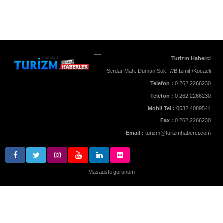
Turizm Haberci
Serdar Mah. Duman Sok. 7/B İzmit /Kocaeli
Telefon :
0 262 2266230
Telefon :
0 262 2266230
Mobil Tel :
0532 4089544
Fax :
0 262 2266230
Email :
turizm@turizmhaberci.com
Masaüstü görünüm