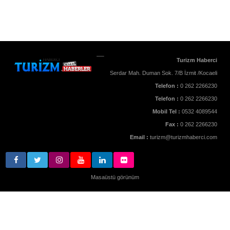
Turizm Haberci
Serdar Mah. Duman Sok. 7/B İzmit /Kocaeli
Telefon :
0 262 2266230
Telefon :
0 262 2266230
Mobil Tel :
0532 4089544
Fax :
0 262 2266230
Email :
turizm@turizmhaberci.com
Masaüstü görünüm