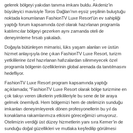
gelerek bölgeyi yakıdan tanıma imkanı buldu. Akdeniz’in
büyüleyici mavisiyle Toros Dağları’nın eşsiz yeşilinin buluştuğu
noktada konumlanan FashionTV Luxe Resort’ün ev sahipliği
yaptığı forum kapsamında özel olarak hazırlanan programla
katılımcılar bölgeyi gezerken aynı zamanda oteli de
deneyimleme fırsatı yakaladı.
Doğayla bütünleşen mimarisi, lüks yaşam alanları ve üstün
hizmet anlayışıyla öne çıkan FashionTV Luxe Resort, turizm
yetkililerine özel hazırlanan hafızalardan silinmeyecek özel
programla bölgenin özelliklerinin global arenada da tanıtılmasını
hedefliyor.
FashionTV Luxe Resort program kapsamında yaptığı
açıklamada; “FashionTV Luxe Resort olarak bölge turizmine en
çok takıyı veren ülkelerin yetkilileriyle bu sene de bir araya
gelmek önemliydi. Hem bölgemizi hem de otelimizin sunduğu
imkanları deneyimleyerek dönen profesyonellerin bu yıl da
konaklama rakamlarımıza etkisini göreceğimizi umuyoruz.
Otelimizin verdiği üst düzey hizmetlerin yanı sıra Kemer’in de
sunduğu doğal güzellikleri ve mutlaka keşfedilip görülmesi