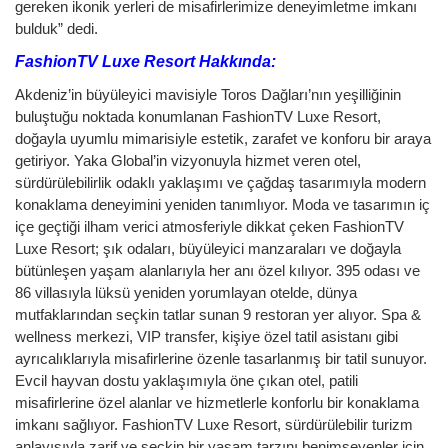
gereken ikonik yerleri de misafirlerimize deneyimletme imkanı
bulduk” dedi.
FashionTV Luxe Resort Hakkında:
Akdeniz’in büyüleyici mavisiyle Toros Dağları’nın yeşilliğinin
buluştuğu noktada konumlanan FashionTV Luxe Resort,
doğayla uyumlu mimarisiyle estetik, zarafet ve konforu bir araya
getiriyor. Yaka Global’in vizyonuyla hizmet veren otel,
sürdürülebilirlik odaklı yaklaşımı ve çağdaş tasarımıyla modern
konaklama deneyimini yeniden tanımlıyor. Moda ve tasarımın iç
içe geçtiği ilham verici atmosferiyle dikkat çeken FashionTV
Luxe Resort; şık odaları, büyüleyici manzaraları ve doğayla
bütünleşen yaşam alanlarıyla her anı özel kılıyor. 395 odası ve
86 villasıyla lüksü yeniden yorumlayan otelde, dünya
mutfaklarından seçkin tatlar sunan 9 restoran yer alıyor. Spa &
wellness merkezi, VIP transfer, kişiye özel tatil asistanı gibi
ayrıcalıklarıyla misafirlerine özenle tasarlanmış bir tatil sunuyor.
Evcil hayvan dostu yaklaşımıyla öne çıkan otel, patili
misafirlerine özel alanlar ve hizmetlerle konforlu bir konaklama
imkanı sağlıyor. FashionTV Luxe Resort, sürdürülebilir turizm
anlayışıyla zarif ve seçkin bir yaşam tarzını benimseyenler için