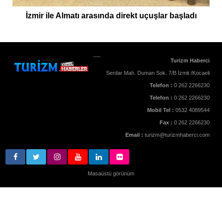
İzmir ile Almatı arasında direkt uçuşlar başladı
Turizm Haberci
Serdar Mah. Duman Sok. 7/B İzmit /Kocaeli
Telefon :
0 262 2266230
Telefon :
0 262 2266230
Mobil Tel :
0532 4089544
Fax :
0 262 2266230
Email :
turizm@turizmhaberci.com
Masaüstü görünüm