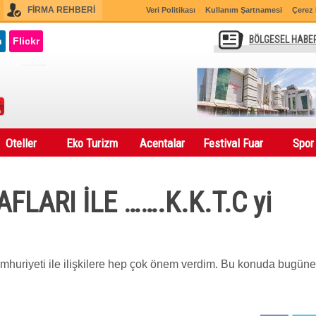
FİRMA REHBERİ
Veri Politikası
Kullanım Şartnamesi
Çerez 
BÖLGESEL HABE
n
Flickr
Oteller
Eko Turizm
Acentalar
Festival Fuar
Spor
LARI İLE …….K.K.T.C yi
umhuriyeti ile ilişkilere hep çok önem verdim. Bu konuda bugün