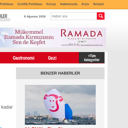
Politikası
Gizlilik Politikası
Künye
Hakkımızda
Arşiv
İletişim
RLER
8 Ağustos 2026
+Tüm
Gastronomi
Gezi
Kategoriler
BENZER HABERLER
e kadar