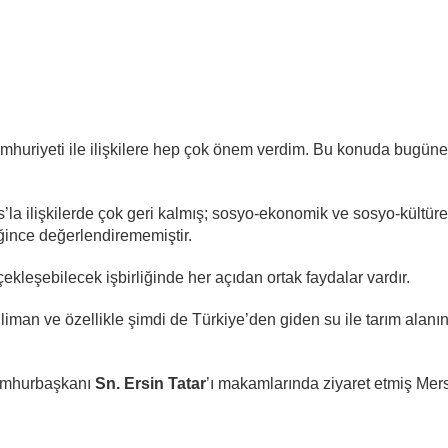
umhuriyeti ile ilişkilere hep çok önem verdim. Bu konuda bugün
’la ilişkilerde çok geri kalmış; sosyo-ekonomik ve sosyo-kültüre
eğince değerlendirememiştir.
ekleşebilecek işbirliğinde her açıdan ortak faydalar vardır.
et, liman ve özellikle şimdi de Türkiye’den giden su ile tarım alanı
umhurbaşkanı
Sn. Ersin Tatar
’ı makamlarında ziyaret etmiş Mers