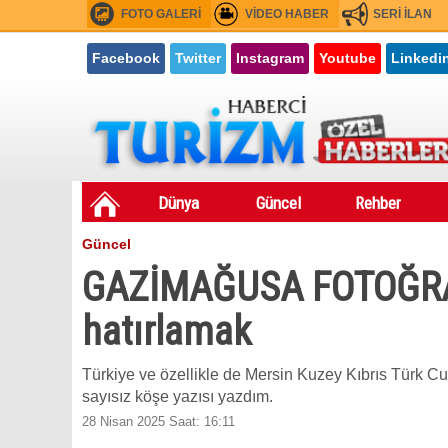
FOTO GALERİ
VİDEO HABER
SERİ İLAN
Facebook
Twitter
Instagram
Youtube
Linkedi
Dünya
Güncel
Rehber
Güncel
GAZİMAĞUSA FOTOĞRAF
hatırlamak
Türkiye ve özellikle de Mersin Kuzey Kıbrıs Türk C
sayısız köşe yazısı yazdım.
28 Nisan 2025 Saat: 16:11