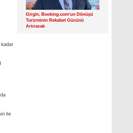
Girgin, Booking.com'un Dönüşü
Turizminin Rekabet Gücünü
Artıracak
e kadar
l
nda
in ile