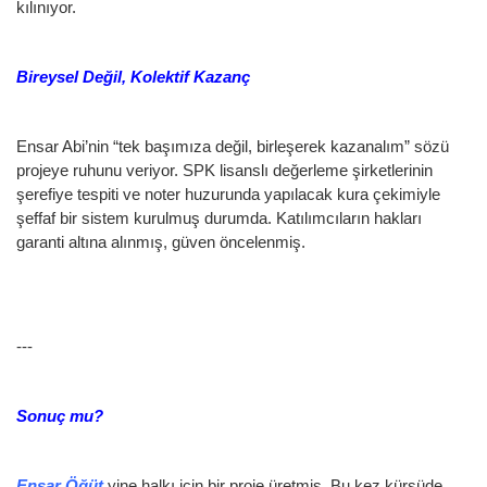
kılınıyor.
Bireysel Değil, Kolektif Kazanç
Ensar Abi’nin “tek başımıza değil, birleşerek kazanalım” sözü
projeye ruhunu veriyor. SPK lisanslı değerleme şirketlerinin
şerefiye tespiti ve noter huzurunda yapılacak kura çekimiyle
şeffaf bir sistem kurulmuş durumda. Katılımcıların hakları
garanti altına alınmış, güven öncelenmiş.
---
Sonuç mu?
Ensar Öğüt
yine halkı için bir proje üretmiş. Bu kez kürsüde