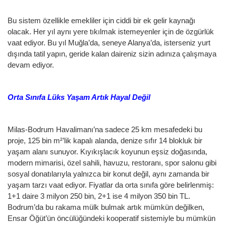
Bu sistem özellikle emekliler için ciddi bir ek gelir kaynağı
olacak. Her yıl aynı yere tıkılmak istemeyenler için de özgürlük
vaat ediyor. Bu yıl Muğla’da, seneye Alanya’da, isterseniz yurt
dışında tatil yapın, geride kalan daireniz sizin adınıza çalışmaya
devam ediyor.
Orta Sınıfa Lüks Yaşam Artık Hayal Değil
Milas-Bodrum Havalimanı’na sadece 25 km mesafedeki bu
proje, 125 bin m²’lik kapalı alanda, denize sıfır 14 blokluk bir
yaşam alanı sunuyor. Kıyıkışlacık koyunun eşsiz doğasında,
modern mimarisi, özel sahili, havuzu, restoranı, spor salonu gibi
sosyal donatılarıyla yalnızca bir konut değil, aynı zamanda bir
yaşam tarzı vaat ediyor. Fiyatlar da orta sınıfa göre belirlenmiş:
1+1 daire 3 milyon 250 bin, 2+1 ise 4 milyon 350 bin TL.
Bodrum’da bu rakama mülk bulmak artık mümkün değilken,
Ensar Öğüt’ün öncülüğündeki kooperatif sistemiyle bu mümkün