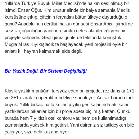
Yıllarca Türkiye Büyük Millet Meclisi’nde halkın sesi olmuş bir
isimdi Ensar Öğüt. Kim unutur elinde bir balya samanla Meclis
kürsüsüne çıkıp, çiftçinin feryadını bütün ülkeye duyurduğu o
günü? Anadolu’nun dertlisi, halkın gür sesi Ensar Abisi, şimdi de
sessiz çoğunluğun yani orta sınıfın nefes alabileceği yeni bir
projeyle sahnede. Geçtiğimiz günlerde telefonda konuştuk;
Muğla Milas Kıyıkışlacık’ta başlayacak yeni projesini öyle bir
anlattı ki, hayran kalmamak elde değil.
Bir Yazlık Değil, Bir Sistem Değişikliği
Klasik yazlık mantığını tersyüz eden bu projede, rezidanslar 1+1
ve 2+1 olarak kooperatif modeliyle sunuluyor. Ancak burada fark
büyük. Yıllık birkaç hafta kullanıp yılın geri kalanında atıl kalan
yazlıklardan bıkanlar için bu proje adeta biçilmiş kaftan. Çünkü
burada hem 7 yıldızlı otel konforu var, hem de kullanılmadığı
zamanlarda yüksek kira getirisi. Yani daireniz siz tatildeyken bile
çalışıyor, size gelir kazandırıyor.