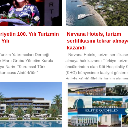
yetin 100. Yılı Turizmin
Nırvana Hotels, turizm
 Yılı
sertifikasını tekrar alma
kazandı
Turizm Yatırımcıları Derneği
Nırvana Hotels, turizm sertifikası
e Martı Grubu Yönetim Kurulu
almaya hak kazandı Türkiye turizm
ya Narin: “Kurumsal Türk
öncülerinden olan Kilit Hospitality
 kurucusu Atatürk’tür.”
(KHG) bünyesinde faaliyet göster
Hotels, sürdürülebilir turizm alanı
öncülük etmeye dev