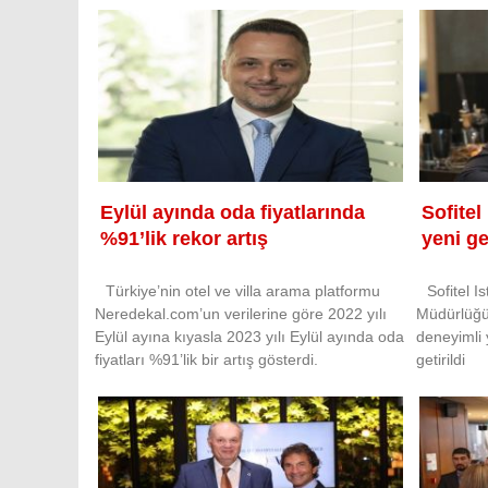
Eylül ayında oda fiyatlarında
Sofitel
%91’lik rekor artış
yeni ge
Türkiye’nin otel ve villa arama platformu
Sofitel I
Neredekal.com’un verilerine göre 2022 yılı
Müdürlüğü 
Eylül ayına kıyasla 2023 yılı Eylül ayında oda
deneyimli 
fiyatları %91’lik bir artış gösterdi.
getirildi