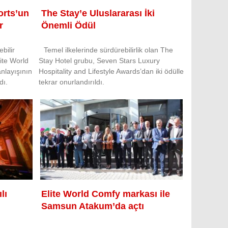
orts’un
The Stay’e Uluslararası İki
r
Önemli Ödül
bilir
Temel ilkelerinde sürdürebilirlik olan The
ite World
Stay Hotel grubu, Seven Stars Luxury
anlayışının
Hospitality and Lifestyle Awards’dan iki ödülle
dı.
tekrar onurlandırıldı.
lı
Elite World Comfy markası ile
Samsun Atakum’da açtı