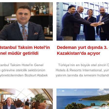
 Istanbul Taksim Hotel’in
Dedeman yurt dışında 3. 
nel müdür getirildi
Kazakistan’da açıyor
stanbul Taksim Hotel’in Genel
Türkiye’nin en büyük otel zincir
görevine otelcilik sektörünün
Hotels & Resorts International, yurt
yöneticilerinden Bozkurt Atabek
yatırım.larında da ivmesini hızlandı