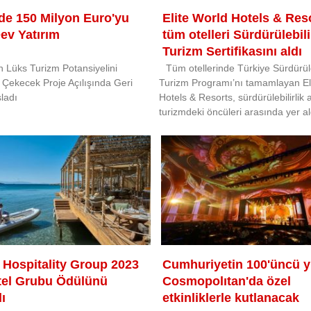
de 150 Milyon Euro'yu
Elite World Hotels & Res
ev Yatırım
tüm otelleri Sürdürülebili
Turizm Sertifikasını aldı
 Lüks Turizm Potansiyelini
Tüm otellerinde Türkiye Sürdürüle
 Çekecek Proje Açılışında Geri
Turizm Programı’nı tamamlayan El
ladı
Hotels & Resorts, sürdürülebilirlik 
turizmdeki öncüleri arasında yer al
 Hospitality Group 2023
Cumhuriyetin 100'üncü yı
Otel Grubu Ödülünü
Cosmopolıtan'da özel
ı
etkinliklerle kutlanacak