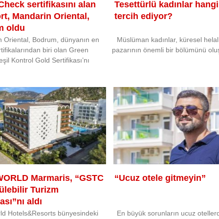
heck sertifikasını alan
Tesettürlü kadınlar hangi 
ort, Mandarin Oriental,
tercih ediyor?
m oldu
 Oriental, Bodrum, dünyanın en
Müslüman kadınlar, küresel hela
ertifikalarından biri olan Green
pazarının önemli bir bölümünü olu
şil Kontrol Gold Sertifikası’nı
WORLD Marmaris, “GSTC
“Ucuz otele gitmeyin”
lebilir Turizm
kası”nı aldı
rld Hotels&Resorts bünyesindeki
En büyük sorunların ucuz otellerd