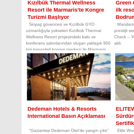
Kızılbük Thermal Wellness
Green C
Resort ile Marmaris’te Kongre
ilk res
Turizmi Başlıyor
Bodru
Sinpaş güvencesi ve Kızılbük GYO
Mandarin
uzmanlığıyla yükselen Kızılbük Thermal
prestijli s
Wellness Resort projesindeki balo ve
Check – Ye
konferans salonlarından oluşan yaklaşık 950
aldı.
kişi kapasiteli kongre merkezi ile Marmaris,
turizm sezonu dışında da binlerce ziyaretçiyi
ağırla
Dedeman Hotels & Resorts
ELITE
International Basın Açıklaması
Sürdürü
Sertifi
“Gaziantep Dedeman Otel’de yangın çıktı”
Elite Wo