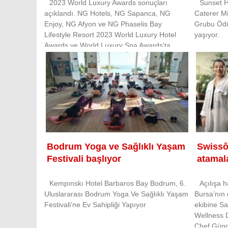
2023 World Luxury Awards sonuçları
Sunset H
açıklandı. NG Hotels, NG Sapanca, NG
Caterer Mi
Enjoy, NG Afyon ve NG Phaselis Bay
Grubu Ödü
Lifestyle Resort 2023 World Luxury Hotel
yaşıyor.
Awards ve World Luxury Spa Awards’ta
toplam 6 ödül alarak lüks hizmetleri ile aldığı
ödüllere yenileri
Bodrum Yoga ve Sağlıklı Yaşam
Swissô
Festivali başlıyor
atamal
Kempınskı Hotel Barbaros Bay Bodrum, 6.
Açılışa 
Uluslararası Bodrum Yoga Ve Sağlıklı Yaşam
Bursa’nın 
Festivali’ne Ev Sahipliği Yapıyor
ekibine S
Wellness D
Chef Güngö