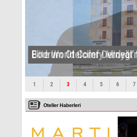
Elite World Comfy Midyat K
1
2
3
4
5
6
7
Oteller Haberleri