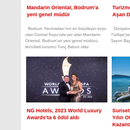
Mandarin Oriental, Bodrum’a
Turizm
yeni genel müdür
Aşan D
Bodrum Yarımadası’nın en büyüleyici koyu
Dünyanın
olan Cennet Koyu’nda yer alan Mandarin
Türkiye’ye
Oriental, Bodrum’un yeni genel müdürü,
Sayım Baş
tecrübeli turizmci Tunç Batum oldu.
NG Hotels, 2023 World Luxury
Sunset
Awards’ta 6 ödül aldı
Yılın 
Kazand