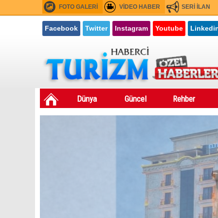
FOTO GALERİ
VİDEO HABER
SERİ İLAN
Facebook
Twitter
Instagram
Youtube
Linkedi
Dünya
Güncel
Rehber