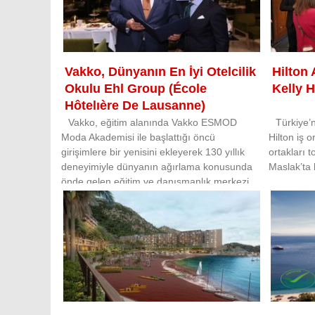
Vakko, Dünyanın En İyi Otelcilik
Hilton
Okulu Ehl Group (École
Kelly H
Hôtelıère De Lausanne)
Uzmanlığını Türkiye’ye
Vakko, eğitim alanında Vakko ESMOD
Türkiye’
Moda Akademisi ile başlattığı öncü
Hilton iş o
Taşıyacak
girişimlere bir yenisini ekleyerek 130 yıllık
ortakları t
deneyimiyle dünyanın ağırlama konusunda
Maslak’ta 
önde gelen eğitim ve danışmanlık merkezi
EHL Group ile iş birliği anlaşması imzaladı.