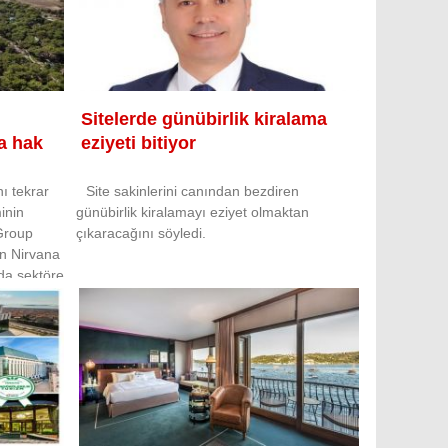
Sitelerde günübirlik kiralama
ya hak
eziyeti bitiyor
nı tekrar
Site sakinlerini canından bezdiren
inin
günübirlik kiralamayı eziyet olmaktan
 Group
çıkaracağını söyledi.
en Nirvana
nda sektöre