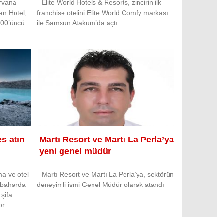
irvana
Elite World Hotels & Resorts, zincirin ilk
an Hotel,
franchise otelini Elite World Comfy markası
100’üncü
ile Samsun Atakum’da açtı
s atın
Martı Resort ve Martı La Perla’ya
yeni genel müdür
ma ve otel
Martı Resort ve Martı La Perla’ya, sektörün
nbaharda
deneyimli ismi Genel Müdür olarak atandı
 şifa
or.