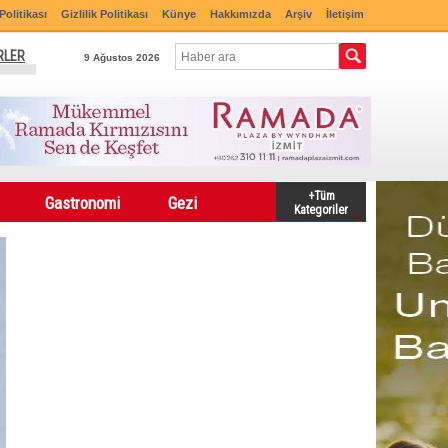
Politikası
Gizlilik Politikası
Künye
Hakkımızda
Arşiv
İletişim
RLER
9 Ağustos 2026
+Tüm
Gastronomi
Gezi
Kategoriler