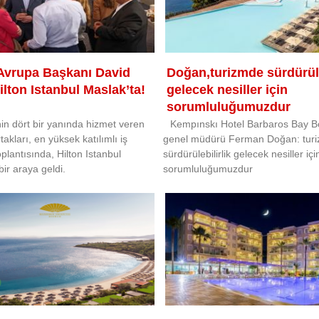
 Avrupa Başkanı David
Doğan,turizmde sürdürüle
ilton Istanbul Maslak’ta!
gelecek nesiller için
sorumluluğumuzdur
nin dört bir yanında hizmet veren
Kempınskı Hotel Barbaros Bay 
rtakları, en yüksek katılımlı iş
genel müdürü Ferman Doğan: tur
oplantısında, Hilton Istanbul
sürdürülebilirlik gelecek nesiller içi
bir araya geldi.
sorumluluğumuzdur