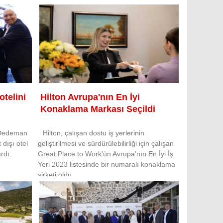
otelini
Hilton Avrupa'nın En İyi
Konaklama Markası Seçildi
i Dedeman
Hilton, çalışan dostu iş yerlerinin
 dışı otel
geliştirilmesi ve sürdürülebilirliği için çalışan
rdı.
Great Place to Work'ün Avrupa'nın En İyi İş
Yeri 2023 listesinde bir numaralı konaklama
şirketi oldu.