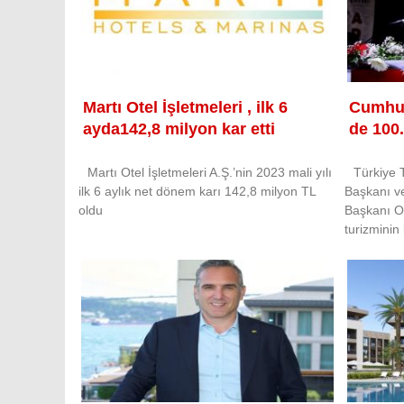
Martı Otel İşletmeleri , ilk 6
Cumhuri
ayda142,8 milyon kar etti
de 100.
Martı Otel İşletmeleri A.Ş.’nin 2023 mali yılı
Türkiye 
ilk 6 aylık net dönem karı 142,8 milyon TL
Başkanı v
oldu
Başkanı O
turizminin