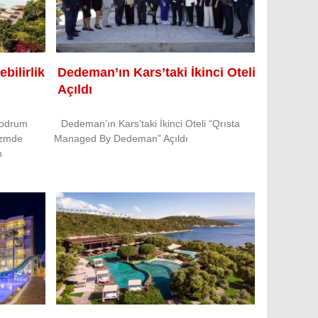
bilirlik
Dedeman’ın Kars’taki İkinci Oteli
Açıldı
Bodrum
Dedeman’ın Kars’taki İkinci Oteli “Qrısta
izmde
Managed By Dedeman” Açıldı
n