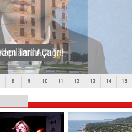
apılarını Açtı
8
9
10
11
12
13
14
15