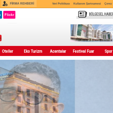
FİRMA REHBERİ
Veri Politikası
Kullanım Şartnamesi
Çerez 
BÖLGESEL HABE
n
Flickr
Oteller
Eko Turizm
Acentalar
Festival Fuar
Spor